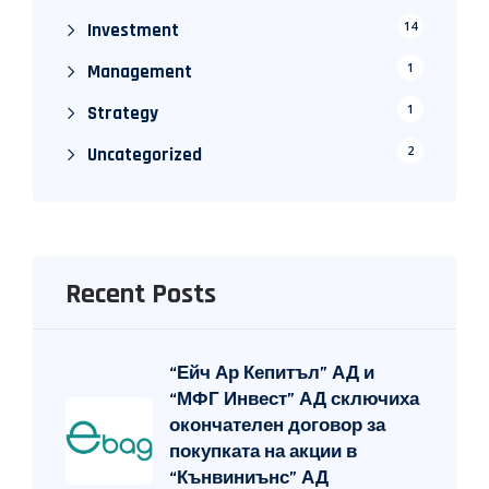
14
Investment
1
Management
1
Strategy
2
Uncategorized
Recent Posts
“Ейч Ар Кепитъл” АД и
“МФГ Инвест” АД сключиха
окончателен договор за
покупката на акции в
“Кънвиниънс” АД