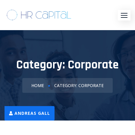
Skip
to
content
Category:
Corporate
HOME
CATEGORY: CORPORATE
ADMIN
ADMIN
ADMIN
ANDREAS GALL